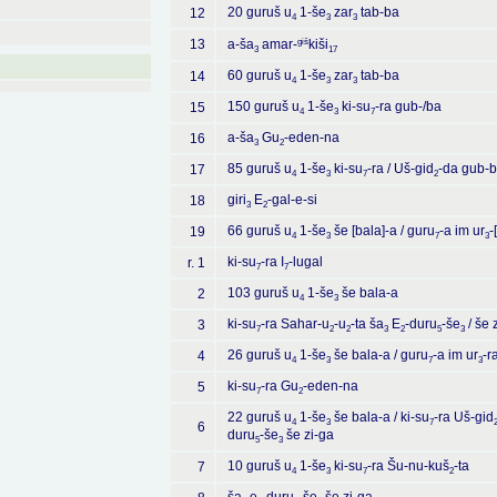
20 guruš u
1-še
zar
tab-ba
12
4
3
3
giš
13
a-ša
amar-
kiši
3
17
60 guruš u
1-še
zar
tab-ba
14
4
3
3
150 guruš u
1-še
ki-su
-ra gub-/ba
15
4
3
7
a-ša
Gu
-eden-na
16
3
2
85 guruš u
1-še
ki-su
-ra / Uš-gid
-da gub-
17
4
3
7
2
giri
E
-gal-e-si
18
3
2
66 guruš u
1-še
še [bala]-a / guru
-a im ur
-
19
4
3
7
3
ki-su
-ra I
-lugal
r. 1
7
7
103 guruš u
1-še
še bala-a
2
4
3
ki-su
-ra Sahar-u
-u
-ta ša
E
-duru
-še
/ še 
3
7
2
2
3
2
5
3
26 guruš u
1-še
še bala-a / guru
-a im ur
-r
4
4
3
7
3
ki-su
-ra Gu
-eden-na
5
7
2
22 guruš u
1-še
še bala-a / ki-su
-ra Uš-gid
4
3
7
6
duru
-še
še zi-ga
5
3
10 guruš u
1-še
ki-su
-ra Šu-nu-kuš
-ta
7
4
3
7
2