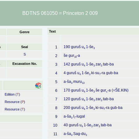
BDTNS 061050 = Princeton 2 009
Text
Genre
190 guruš u
1-še
s
Seal
1
4
3
S
še gur
-a
2
10
.
Excavation No.
142 guruš u
1-še
zar
tab-ba
3
4
3
3
4 guruš u
1-še
ki-su
-ra gub-ba
4
4
3
7
a-ša
muru
5
3
13
170 guruš u
1-še
še gur
-a (=ŠE.KIN)
6
4
3
x
Edition (
T
)
120 guruš u
1-še
zar
tab-ba
7
4
3
3
Resource (
P
)
200 guruš u
1-še
ki-su
-ra gub-ba
8
Resource (
T
)
4
3
7
a-ša
I
-lugal
9
3
7
40 guruš u
1-še
zar
tab-ba
10
4
3
3
a-ša
Sag-du
11
3
3