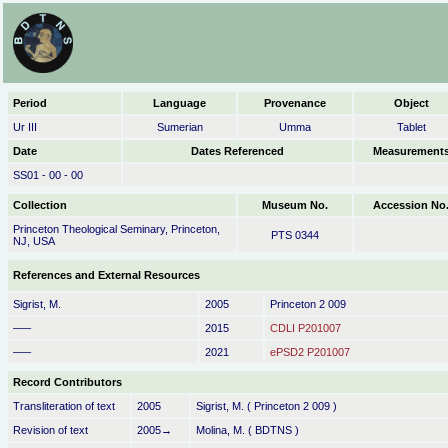
Period
Language
Provenance
Object
Ur III
Sumerian
Umma
Tablet
Date
Dates Referenced
Measurement
SS01 - 00 - 00
Collection
Museum No.
Accession No
Princeton Theological Seminary, Princeton,
PTS 0344
NJ, USA
References and External Resources
Sigrist, M.
2005
Princeton 2 009
–––
2015
CDLI P201007
–––
2021
ePSD2 P201007
Record Contributors
Transliteration of text
2005
Sigrist, M. ( Princeton 2 009 )
Revision of text
2005→
Molina, M. ( BDTNS )