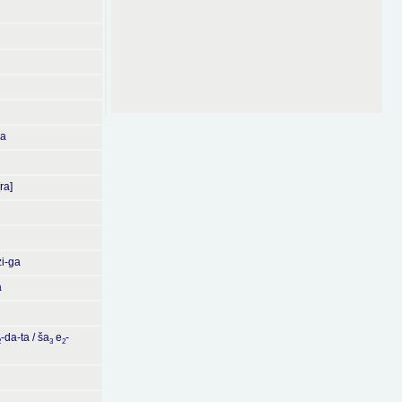
ba
[ra]
zi-ga
a
-da-ta / ša
e
-
2
3
2