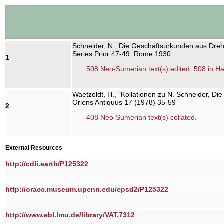
Schneider, N., Die Geschäftsurkunden aus Dreh
Series Prior 47-49, Rome 1930
1
508 Neo-Sumerian text(s) edited: 508 in H
Waetzoldt, H., "Kollationen zu N. Schneider, D
Oriens Antiquus 17 (1978) 35-59
2
408 Neo-Sumerian text(s) collated.
External Resources
http://cdli.earth/P125322
http://oracc.museum.upenn.edu/epsd2/P125322
http://www.ebl.lmu.de/library/VAT.7312